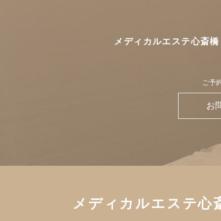
メディカルエステ心斎橋
ご予
お
メディカルエステ心